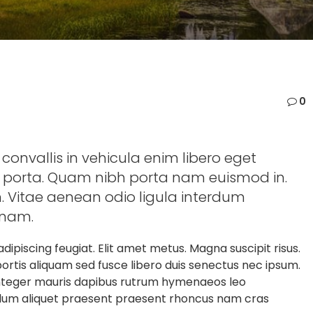
0
 convallis in vehicula enim libero eget
porta. Quam nibh porta nam euismod in.
m. Vitae aenean odio ligula interdum
 nam.
adipiscing feugiat. Elit amet metus. Magna suscipit risus.
tis aliquam sed fusce libero duis senectus nec ipsum.
 integer mauris dapibus rutrum hymenaeos leo
bulum aliquet praesent praesent rhoncus nam cras