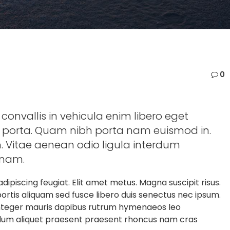
0
 convallis in vehicula enim libero eget
porta. Quam nibh porta nam euismod in.
m. Vitae aenean odio ligula interdum
 nam.
adipiscing feugiat. Elit amet metus. Magna suscipit risus.
tis aliquam sed fusce libero duis senectus nec ipsum.
 integer mauris dapibus rutrum hymenaeos leo
bulum aliquet praesent praesent rhoncus nam cras